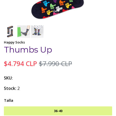
Happy Socks
Thumbs Up
$4.794 CLP
$7.990 CLP
SKU:
Stock:
2
Talla
36-40