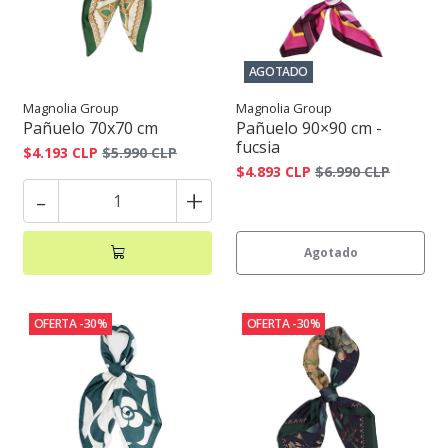
AGOTADO
Magnolia Group
Magnolia Group
Pañuelo 70x70 cm
Pañuelo 90×90 cm -
fucsia
$4.193 CLP
$5.990 CLP
$4.893 CLP
$6.990 CLP
-
+
Agotado
OFERTA -30%
OFERTA -30%