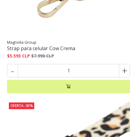
Magnolia Group
Strap para celular Cow Crema
$5.593 CLP
$7.990 CLP
-
+
OFERTA -30%