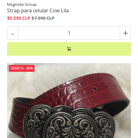
Magnolia Group
Strap para celular Cow Lila
$5.593 CLP
$7.990 CLP
-
+
OFERTA -40%